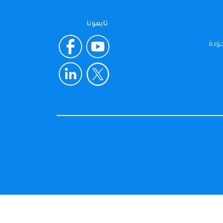
تابعونا
ـودة