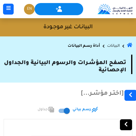
EN
البيانـات غير موجـودة
البيانات
أداة رسـم البيانات
تصفح المؤشـرات والرسوم البيانية والجداول
الإحصائية
[
اختـر مؤشـر
...]
رسـم بياني
جداول